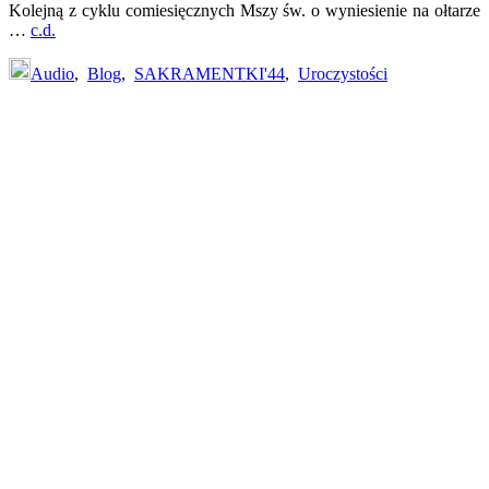
Kolejną z cyklu comiesięcznych Mszy św. o wyniesienie na ołtarze
…
c.d.
Audio
,
Blog
,
SAKRAMENTKI'44
,
Uroczystości