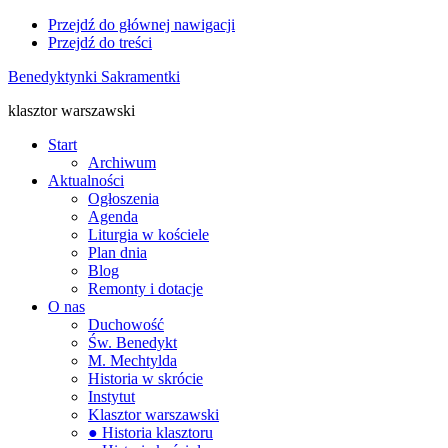
Przejdź do głównej nawigacji
Przejdź do treści
Benedyktynki Sakramentki
klasztor warszawski
Start
Archiwum
Aktualności
Ogłoszenia
Agenda
Liturgia w kościele
Plan dnia
Blog
Remonty i dotacje
O nas
Duchowość
Św. Benedykt
M. Mechtylda
Historia w skrócie
Instytut
Klasztor warszawski
● Historia klasztoru