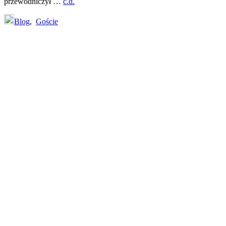
przewodniczył …
c.d.
Blog
,
Goście