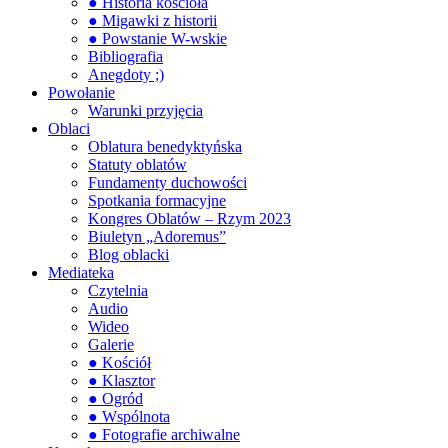
● Historia kościoła
● Migawki z historii
● Powstanie W-wskie
Bibliografia
Anegdoty ;)
Powołanie
Warunki przyjęcia
Oblaci
Oblatura benedyktyńska
Statuty oblatów
Fundamenty duchowości
Spotkania formacyjne
Kongres Oblatów – Rzym 2023
Biuletyn „Adoremus”
Blog oblacki
Mediateka
Czytelnia
Audio
Wideo
Galerie
● Kościół
● Klasztor
● Ogród
● Wspólnota
● Fotografie archiwalne