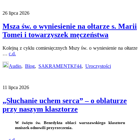
26 lipca 2026
Msza św. o wyniesienie na ołtarze s. Marii
Tomei i towarzyszek męczeństwa
Kolejną z cyklu comiesięcznych Mszy św. o wyniesienie na ołtarze
…
c.d.
Audio
,
Blog
,
SAKRAMENTKI'44
,
Uroczystości
11 lipca 2026
„Słuchanie uchem serca” – o oblaturze
przy naszym klasztorze
W święto św. Benedykta oblaci warszawskiego klasztoru
mniszek odnowili przyrzeczenia.
…
c.d.