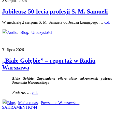
2 sierpnia 2026
Jubileusz 50-lecia profesji S. M. Samueli
W niedzielę 2 sierpnia S. M. Samuela od Jezusa konającego …
c.d.
Audio
,
Blog
,
Uroczystości
31 lipca 2026
„Białe Gołębie” – reportaż w Radiu
Warszawa
Białe Gołębie. Zapomniana ofiara sióstr sakramentek podczas
Powstania Warszawskiego
Podczas
…
c.d.
Blog
,
Media o nas
,
Powstanie Warszawskie
,
SAKRAMENTKI'44