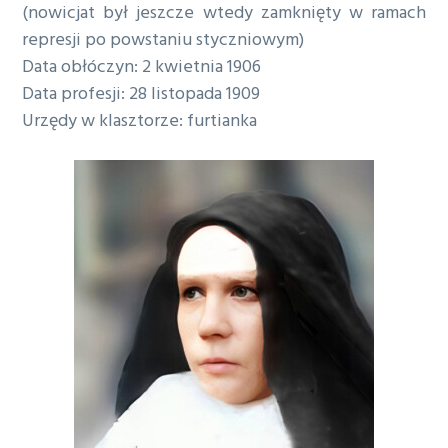
(nowicjat był jeszcze wtedy zamknięty w ramach
a
represji po powstaniu styczniowym)
w
Data obłóczyn: 2 kwietnia 1906
i
Data profesji: 28 listopada 1909
g
Urzędy w klasztorze: furtianka
a
c
j
i