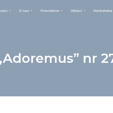
ości
O nas
Powołanie
Oblaci
Mediateka
„Adoremus” nr 2