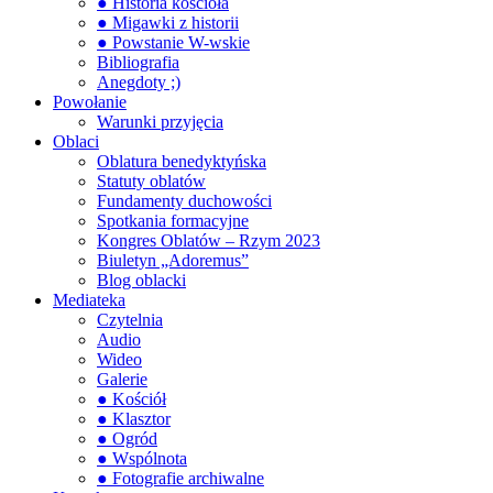
● Historia kościoła
● Migawki z historii
● Powstanie W-wskie
Bibliografia
Anegdoty ;)
Powołanie
Warunki przyjęcia
Oblaci
Oblatura benedyktyńska
Statuty oblatów
Fundamenty duchowości
Spotkania formacyjne
Kongres Oblatów – Rzym 2023
Biuletyn „Adoremus”
Blog oblacki
Mediateka
Czytelnia
Audio
Wideo
Galerie
● Kościół
● Klasztor
● Ogród
● Wspólnota
● Fotografie archiwalne