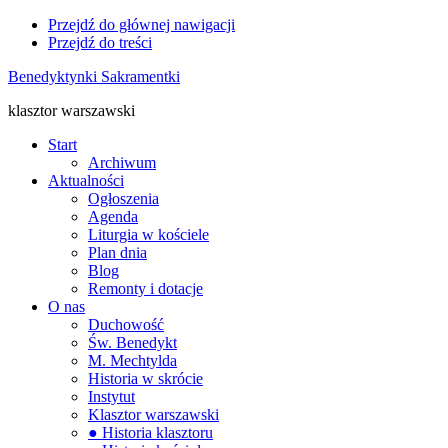
Przejdź do głównej nawigacji
Przejdź do treści
Benedyktynki Sakramentki
klasztor warszawski
Start
Archiwum
Aktualności
Ogłoszenia
Agenda
Liturgia w kościele
Plan dnia
Blog
Remonty i dotacje
O nas
Duchowość
Św. Benedykt
M. Mechtylda
Historia w skrócie
Instytut
Klasztor warszawski
● Historia klasztoru