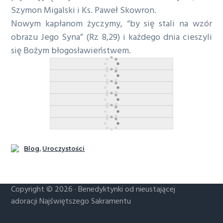
Szymon Migalski i Ks. Paweł Skowron.
a
Nowym kapłanom życzymy, “by się stali na wzór
w
obrazu Jego Syna” (Rz 8,29) i każdego dnia cieszyli
i
się Bożym błogosławieństwem.
g
a
c
j
i
Blog
,
Uroczystości
SAKRAMENTKI '44 - OCAL PAMIĘĆ
Copyright © 2026 ·
Benedyktynki od nieustającej
adoracji Najświętszego Sakramentu
Chcę wiedzieć więcej