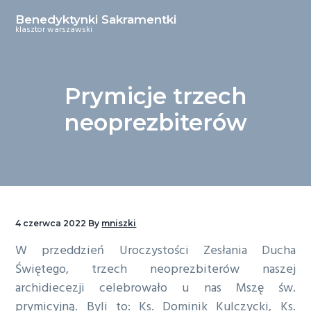
P
P
Benedyktynki Sakramentki
r
r
klasztor warszawski
z
z
e
e
j
j
Prymicje trzech
d
d
neoprezbiterów
ź
ź
d
d
o
o
g
t
ł
r
ó
e
4 czerwca 2022
By
mniszki
w
ś
W przeddzień Uroczystości Zesłania Ducha
n
c
Świętego, trzech neoprezbiterów naszej
e
i
archidiecezji celebrowało u nas Mszę św.
j
prymicyjną. Byli to: Ks. Dominik Kulczycki, Ks.
n