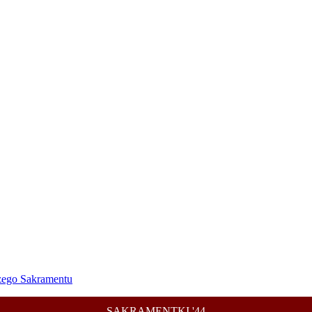
szego Sakramentu
SAKRAMENTKI '44