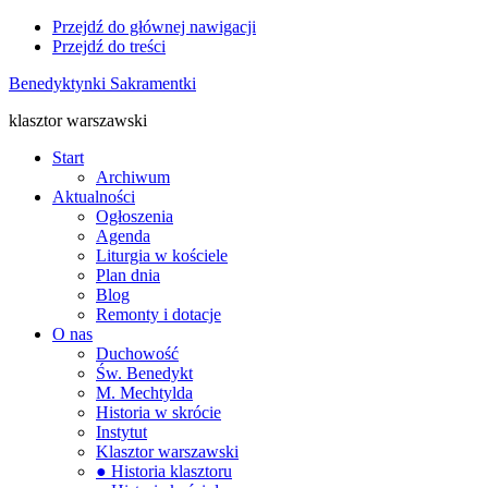
Przejdź do głównej nawigacji
Przejdź do treści
Benedyktynki Sakramentki
klasztor warszawski
Start
Archiwum
Aktualności
Ogłoszenia
Agenda
Liturgia w kościele
Plan dnia
Blog
Remonty i dotacje
O nas
Duchowość
Św. Benedykt
M. Mechtylda
Historia w skrócie
Instytut
Klasztor warszawski
● Historia klasztoru