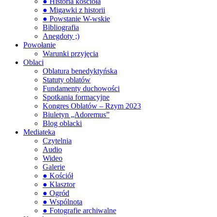
● Historia kościoła
● Migawki z historii
● Powstanie W-wskie
Bibliografia
Anegdoty ;)
Powołanie
Warunki przyjęcia
Oblaci
Oblatura benedyktyńska
Statuty oblatów
Fundamenty duchowości
Spotkania formacyjne
Kongres Oblatów – Rzym 2023
Biuletyn „Adoremus”
Blog oblacki
Mediateka
Czytelnia
Audio
Wideo
Galerie
● Kościół
● Klasztor
● Ogród
● Wspólnota
● Fotografie archiwalne