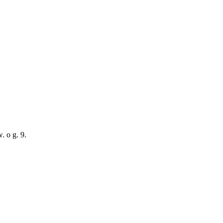
. o g. 9.